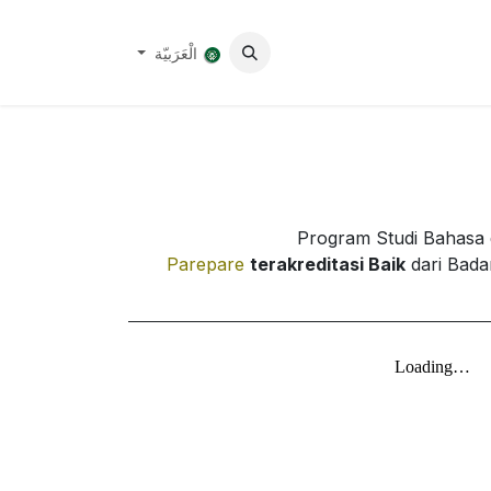
معرض
الْعَرَبيّة
Program Studi Bahasa dan Sastra Arab IAIN Parepare
Program Studi Bahasa 
Parepare
terakreditasi Baik
dari Bada