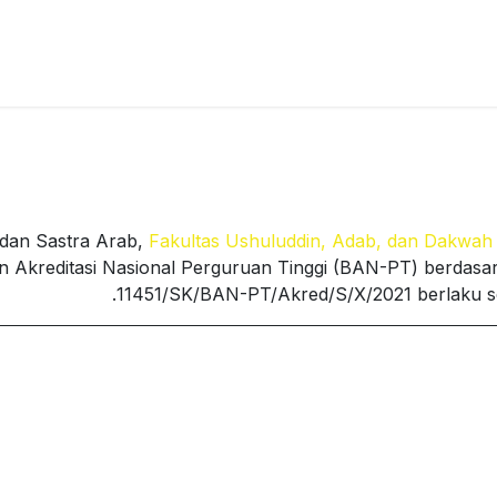
 الطلاب
Digitalisasi Naskah Ceramah
الخريجين
البحث والخدمة
dan Sastra Arab,
Fakultas Ushuluddin, Adab, dan Dakwa
n Akreditasi Nasional Perguruan Tinggi (BAN-PT) berda
11451/SK/BAN-PT/Akred/S/X/2021 berlaku se