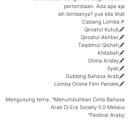
perlombaan. Ada apa aja
sih lombanya? yuk kita lihat
📌Cabang Lomba:
🖋Qiroatul Kutub
🖋Qiroatul Akhbar
🖋Taqdimul Qishah
🖋Khitabah
🖋Ghina Arabiy
🖋Syair
🖋Dubbing Bahasa Arab
🖋Lomba Online Film Pendek
Mengusung tema: “Menumbuhkan Cinta Bahasa
Arab Di Era Society 5.0 Melalui
Festival Araby”