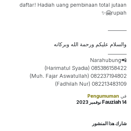
daftar! Hadiah uang pembinaan total jutaan
rupiah🤗✨
________
والسلام عليكم ورحمة الله وبركاته
________
📲Narahubung
085386158422 (Harimatul Syadia)
082237194802 (Muh. Fajar Aswatullah)
082213483109 (Fadhilah Nur)
في
Pengumuman
Fauziah
14 نوفمبر 2023
شارك هذا المنشور