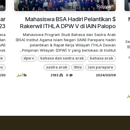
an
Royyan
ar
Mahasiswa BSA Hadiri Pelantikan $
023
Rakerwil ITHLA DPW V di IAIN Palopo
asa
Mahasiswa Program Studi Bahasa dan Sastra Arab
dan
(BSA) Institut Agama Islam Negeri (IAIN) Parepare hadiri
Se
IN)
pelantikan & Rapat Kerja Wilayah ITHLA Dewan
(
...
Pimpinan Wilayah (DPW) V yang berlokasi di Institut...
ab
dpw v
bahasa dan sastra arab
bahasa arab
ps
sastra arab
ithla
iain parepare
09‏/03‏/2024
0
2183
أخبار
30‏/12‏/2023
ار