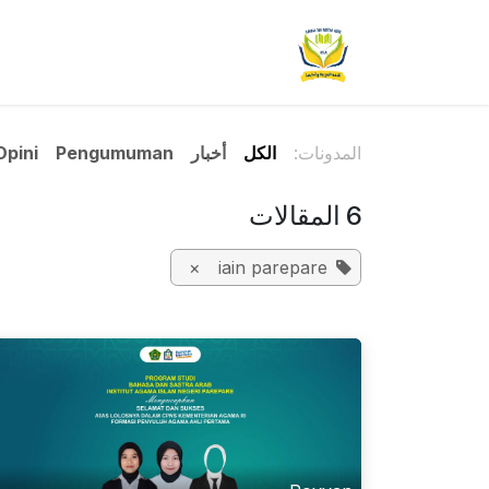
خطي للذهاب إلى المحتوى
الرئيسية
مظهر
أكاديمي
شؤون
المدونات:
الكل
أخبار
Pengumuman
Opini
6 المقالات
×
iain parepare