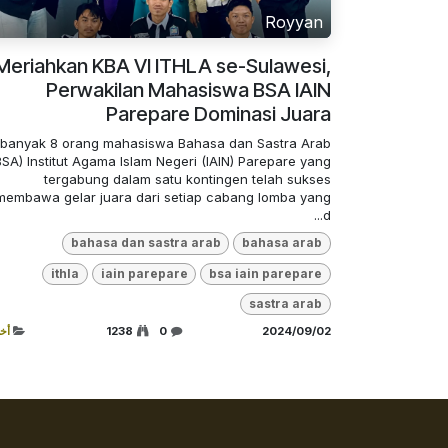
Royyan
Meriahkan KBA VI ITHLA se-Sulawesi,
Perwakilan Mahasiswa BSA IAIN
Parepare Dominasi Juara
banyak 8 orang mahasiswa Bahasa dan Sastra Arab
BSA) Institut Agama Islam Negeri (IAIN) Parepare yang
tergabung dalam satu kontingen telah sukses
membawa gelar juara dari setiap cabang lomba yang
d...
bahasa dan sastra arab
bahasa arab
ithla
iain parepare
bsa iain parepare
sastra arab
02‏/09‏/2024
0
1238
أخب