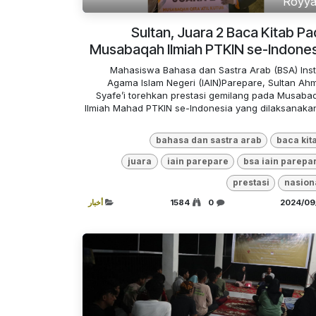
Royy
Sultan, Juara 2 Baca Kitab P
Musabaqah Ilmiah PTKIN se-Indones
Mahasiswa Bahasa dan Sastra Arab (BSA) Insti
Agama Islam Negeri (IAIN)Parepare, Sultan Ah
Syafe’i torehkan prestasi gemilang pada Musaba
Ilmiah Mahad PTKIN se-Indonesia yang dilaksanakan
bahasa dan sastra arab
baca kit
juara
iain parepare
bsa iain parepa
prestasi
nasion
0
1584
أخبار