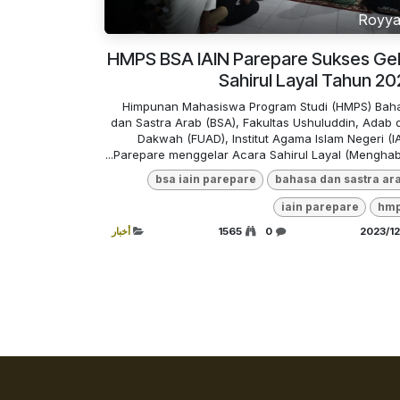
Royy
HMPS BSA IAIN Parepare Sukses Gel
Sahirul Layal Tahun 2
Himpunan Mahasiswa Program Studi (HMPS) Bah
dan Sastra Arab (BSA), Fakultas Ushuluddin, Adab 
Dakwah (FUAD), Institut Agama Islam Negeri (IA
Parepare menggelar Acara Sahirul Layal (Menghabisk
bsa iain parepare
bahasa dan sastra ar
iain parepare
hm
0
1565
أخبار