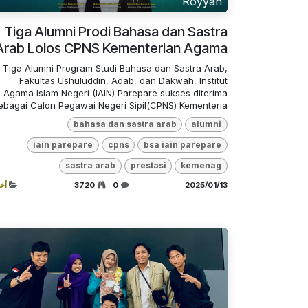
Royyan
Tiga Alumni Prodi Bahasa dan Sastra
Arab Lolos CPNS Kementerian Agama
Tiga Alumni Program Studi Bahasa dan Sastra Arab,
Fakultas Ushuluddin, Adab, dan Dakwah, Institut
Agama Islam Negeri (IAIN) Parepare sukses diterima
ebagai Calon Pegawai Negeri Sipil(CPNS) Kementeria...
bahasa dan sastra arab
alumni
iain parepare
cpns
bsa iain parepare
sastra arab
prestasi
kemenag
13‏/01‏/2025
0
3720
أخب