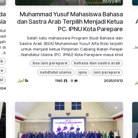
an
Royyan
ada
Muhammad Yusuf Mahasiswa Bahasa
ia
dan Sastra Arab Terpilih Menjadi Ketua
PC. IPNU Kota Parepare
tut
mad
Salah satu mahasiswa Program Studi Bahasa dan
qah
Sastra Arab (BSA) Muhammad Yusuf Alfa Rizki terpilih
 di
s
untuk menjadi ketua Pimpinan Cabang Ikatan Pelajar
k...
Nahdlatul Ulama (PC. IPNU) Kota Parepare masa khid...
ab
bsa iain parepare
bahasa dan sastra arab
re
nahdlatul ulama
ipnu
iain parepare
al
12‏/01‏/2025
0
1165
أخبار
ار
04‏/09‏/2024